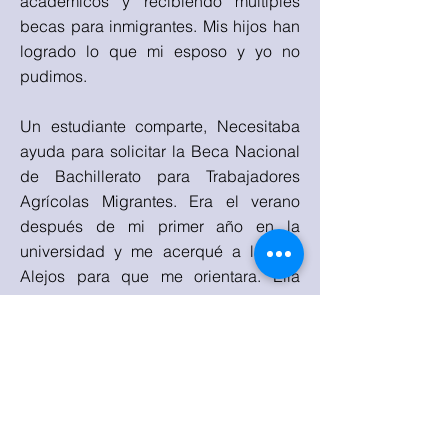
académicos y recibiendo múltiples
becas para inmigrantes. Mis hijos han
logrado lo que mi esposo y yo no
pudimos.
Un estudiante comparte, Necesitaba
ayuda para solicitar la Beca Nacional
de Bachillerato para Trabajadores
Agrícolas Migrantes. Era el verano
después de mi primer año en la
universidad y me acerqué a la Sra.
Alejos para que me orientara. Ella
brindó su ayuda inmediata e incluso
se tomó el tiempo para escribir una
carta de recomendación larga y
detallada. Terminé recibiendo la Beca
Nacional de Bachillerato para
Trabajadores Agrícolas Migrantes, una